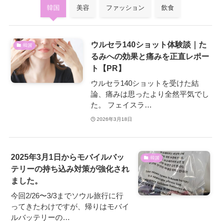
韓国
美容
ファッション
飲食
ウルセラ140ショット体験談｜た
韓国
るみへの効果と痛みを正直レポー
ト【PR】
ウルセラ140ショットを受けた結
論、痛みは思ったより全然平気でし
た。 フェイスラ…
2026年3月18日
2025年3月1日からモバイルバッ
韓国
テリーの持ち込み対策が強化され
ました。
今回2/26〜3/3までソウル旅行に行
ってきたわけですが、帰りはモバイ
ルバッテリーの…