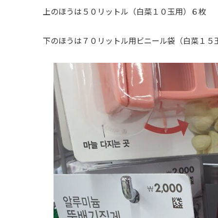
上のほうは５０リットル（白菜１０玉用）６枚
下のほうは７０リットル用ビニール袋（白菜１５