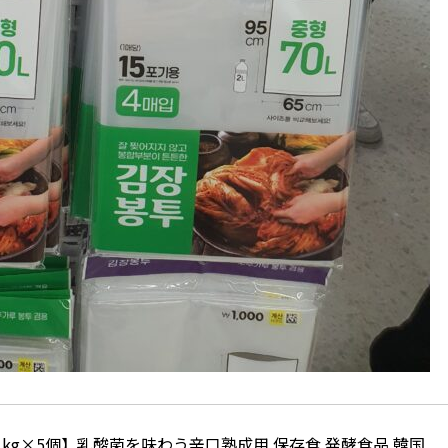
1kg×5個】乳酸菌を味わう辛口熟成用 保存食 発酵食品 韓国