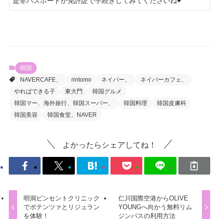
是非パスポートか免許証で手続きしてみてくださいね♥
韓国
NAVERCAFE、
rintomo
ネイバー、
ネイバーカフェ、
やればできる子
東大門
韓国グルメ
韓国マー、海外旅行、韓国スーパー、
韓国料理
韓国皮膚科
韓国美容
韓国食堂、NAVER
よかったらシェアしてね！
明洞ビンセントクリニック
仁川国際空港からOLIVE
でポテンツァとリジュラン
YOUNGへ向かう無料リム
を体験！
ジンバスの利用方法